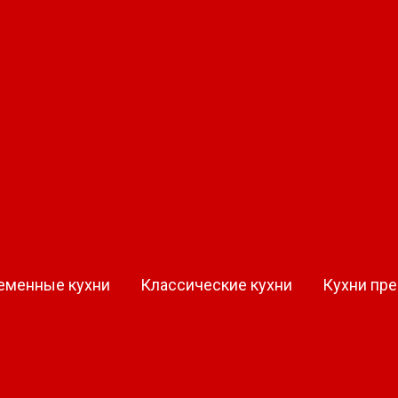
2023. Ванная комната Lid
еменные кухни
Классические кухни
Кухни пр