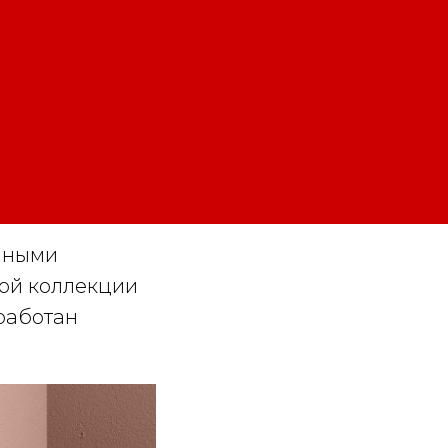
нными
вой коллекции
работан