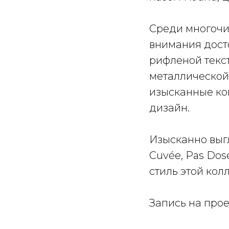
Среди многочи
внимания досто
рифленой текст
металлической 
изысканные ко
дизайн.
Изысканно выг
Cuvée, Pas Dos
стиль этой кол
Запись на про