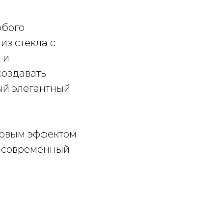
обого
из стекла с
 и
создавать
ый элегантный
ровым эффектом
т современный