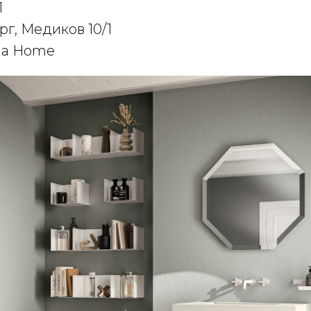
1
г, Медиков 10/1
eda Home